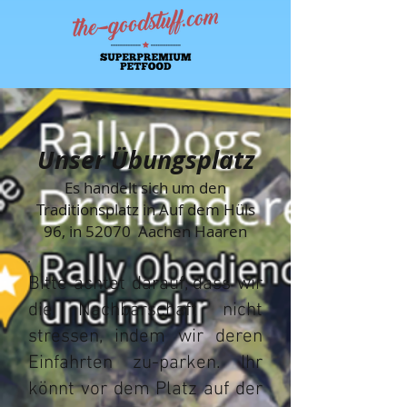
Unser
Übungsplatz
Es handelt sich um den
Traditionsplatz in Auf dem Hüls
96, in 52070 Aachen Haaren
Bitte achtet darauf, dass wir
die Nachbarschaft nicht
stressen, indem wir deren
Einfahrten zu-parken. Ihr
könnt vor dem Platz auf der