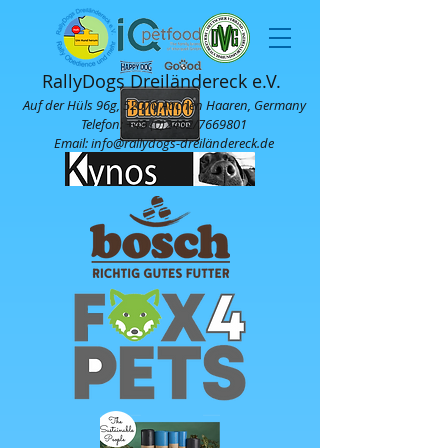
RallyDogs Dreiländereck e.V.
Auf der Hüls 96g, 52070 Aachen Haaren, Germany
Telefon:
+49 (0)2402
/7669801
Email: info@rallydogs-dreiländereck.de