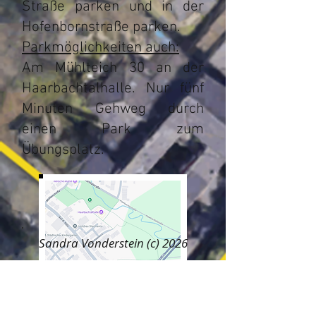
Straße parken und in der
Hofenbornstraße parken.
Parkmöglichkeiten auch:​
Am Mühlteich 30 an der
Haarbachtalhalle. Nur fünf
Minuten Gehweg durch
einen Park zum
Übungsplatz.
Sandra Vonderstein (c) 2026
Unsere Sponsoren