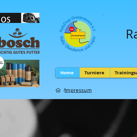
R
Home
Turniere
Training
Impressum
/