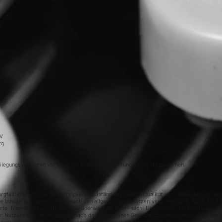
.
rg
tV
rg
tbeilegungsverfahren vor einer Verbraucherschlichtungsstelle teilzunehmen.
gfalt erstellt. Für die Richtigkeit, Vollständigkeit und Aktualität der Inhalte können 
e Inhalte auf diesen Seiten nach den allgemeinen Gesetzen verantwortlich. Nach §§ 8 b
cherte fremde Informationen zu überwachen oder nach Umständen zu forschen, die 
r Nutzung von Informationen nach den allgemeinen Gesetzen bleiben hiervon unberührt. 