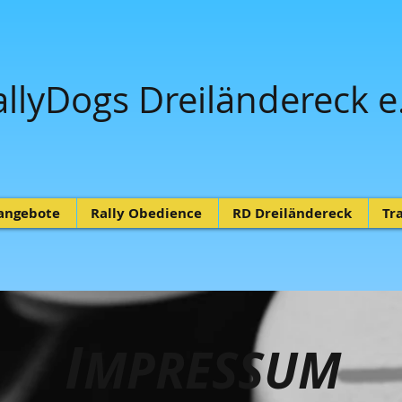
allyDogs Dreiländereck e.
sangebote
Rally Obedience
RD Dreiländereck
Tr
I
MPRESSUM