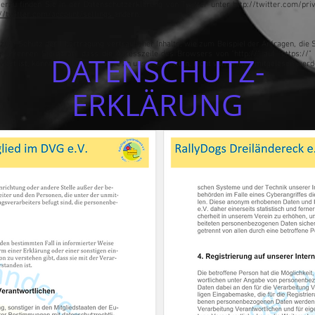
erzu finden Sie in der Datenschutzerklärung von Twitter unter http://twitter.com/priv
://twitter.com/account/settings
ändern.
 zum Schutz der Übertragung vertraulicher Inhalte, wie zum Beispiel der Anfragen, die S
g erkennen Sie daran, dass die Adresszeile des Browsers von "http://" auf "https://
DATENSCHUTZ-
ert ist, können die Daten, die Sie an uns übermitteln, nicht von Dritten mitgelesen wer
ERKLÄRUNG