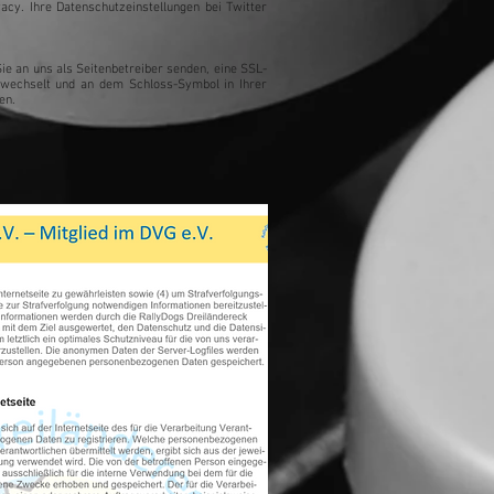
acy. Ihre Datenschutzeinstellungen bei Twitter
ie an uns als Seitenbetreiber senden, eine SSL-
" wechselt und an dem Schloss-Symbol in Ihrer
den.