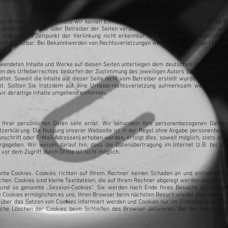
tsverletzung möglich. Bei Bekanntwerden von entsprechenden Rechtsverletzungen werde
en Dritter, auf deren Inhalte wir keinen Einfluss haben. Deshalb können wir für diese
er jeweilige Anbieter oder Betreiber der Seiten verantwortlich. Die verlinkten Seiten w
e waren zum Zeitpunkt der Verlinkung nicht erkennbar. Eine permanente inhaltliche Ko
icht zumutbar. Bei Bekanntwerden von Rechtsverletzungen werden wir derartige Links 
rwendeten Inhalte und Werke auf diesen Seiten unterliegen dem deutschen Urheberrecht.
en des Urheberrechtes bedürfen der Zustimmung des jeweiligen Autors bzw. Erstellers. 
ttet. Soweit die Inhalte auf dieser Seite nicht vom Betreiber erstellt wurden, werden d
net. Sollten Sie trotzdem auf eine Urheberrechtsverletzung aufmerksam werden, bit
r derartige Inhalte umgehend entfernen.
 Ihrer persönlichen Daten sehr ernst. Wir behandeln Ihre personenbezogenen Daten v
tzerklärung. Die Nutzung unserer Webseite ist in der Regel ohne Angabe personenbezog
chrift oder E-Mail-Adressen) erhoben werden, erfolgt dies, soweit möglich, stets auf f
rgegeben. Wir weisen darauf hin, dass die Datenübertragung im Internet (z.B. bei de
vor dem Zugriff durch Dritte ist nicht möglich.
nnte Cookies. Cookies richten auf Ihrem Rechner keinen Schaden an und enthalten ke
chen. Cookies sind kleine Textdateien, die auf Ihrem Rechner abgelegt werden und die Ih
ind so genannte „Session-Cookies“. Sie werden nach Ende Ihres Besuchs automatisc
ese Cookies ermöglichen es uns, Ihren Browser beim nächsten Besuch wieder zuerkennen.
e über das Setzen von Cookies informiert werden und Cookies nur im Einzelfall erlaube
che Löschen der Cookies beim Schließen des Browser aktivieren. Bei der Deaktivieru