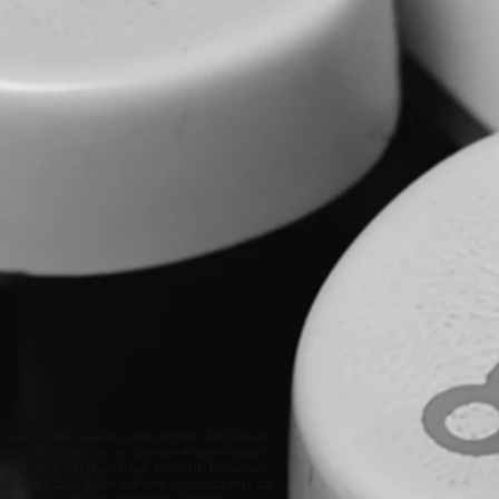
wir jedoch keine Gewähr übernehmen. Als Dienste
is 10 TMG sind wir als Dienste Anbieter jedoch
auf eine rechtswidrige Tätigkeit hinweisen.
Eine diesbezügliche Haftung ist jedoch erst ab