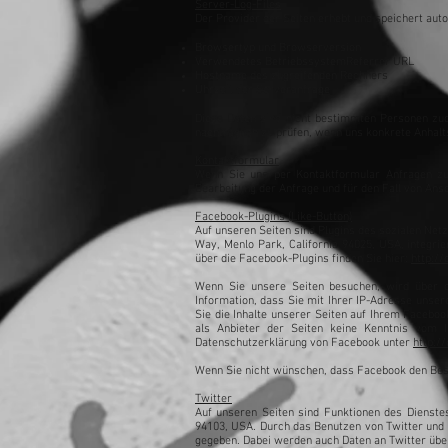
Server-Log-Files
Der Provider der Seiten erhebt und speichert auto
Browsertyp und Browserversion
Verwendetes BetriebssystemReferrer URL
Hostname des zugreifenden Rechners
Uhrzeit der Serveranfrage
Diese Daten sind nicht bestimmten Personen zu
nachträglich zu prüfen, wenn uns konkrete Anhal
Kontaktformular
Wenn Sie uns per Kontaktformular Anfragen z
Bearbeitung der Anfrage und für den Fall von Ansc
Facebook-Plugins (Like-Button)
Auf unseren Seiten sind Plugins des sozialen Ne
Way, Menlo Park, California 94025, USA, integrie
über die Facebook-Plugins finden Sie hier:
http:/
Wenn Sie unsere Seiten besuchen, wird über d
Information, dass Sie mit Ihrer IP-Adresse unse
Sie die Inhalte unserer Seiten auf Ihrem Facebo
als Anbieter der Seiten keine Kenntnis vom I
Datenschutzerklärung von Facebook unter
http:/
Wenn Sie nicht wünschen, dass Facebook den Bes
Twitter
Auf unseren Seiten sind Funktionen des Dienste
94103, USA. Durch das Benutzen von Twitter und
gegeben. Dabei werden auch Daten an Twitter über