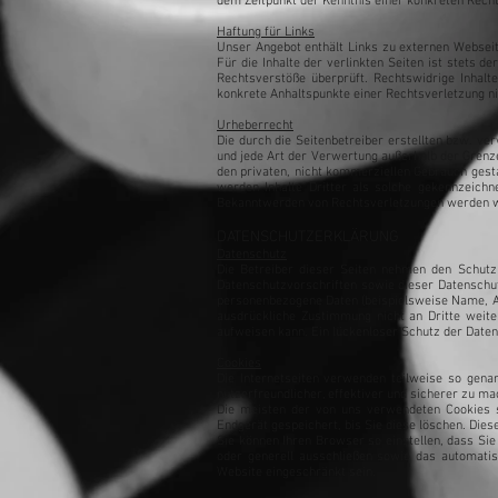
dem Zeitpunkt der Kenntnis einer konkreten Rech
Haftung für Links
Unser Angebot enthält Links zu externen Webseit
Für die Inhalte der verlinkten Seiten ist stets d
Rechtsverstöße überprüft. Rechtswidrige Inhalt
konkrete Anhaltspunkte einer Rechtsverletzung n
Urheberrecht
Die durch die Seitenbetreiber erstellten bzw. ve
und jede Art der Verwertung außerhalb der Grenz
den privaten, nicht kommerziellen Gebrauch gesta
werden Inhalte Dritter als solche gekennzeich
Bekanntwerden von Rechtsverletzungen werden wi
DATENSCHUTZERKLÄRUNG
Datenschutz
Die Betreiber dieser Seiten nehmen den Schutz
Datenschutzvorschriften sowie dieser Datenschu
personenbezogene Daten (beispielsweise Name, Ans
ausdrückliche Zustimmung nicht an Dritte weite
aufweisen kann. Ein lückenloser Schutz der Daten 
Cookies
Die Internetseiten verwenden teilweise so gena
nutzerfreundlicher, effektiver und sicherer zu ma
Die meisten der von uns verwendeten Cookies s
Endgerät gespeichert, bis Sie diese löschen. Di
Sie können Ihren Browser so einstellen, dass Si
oder generell ausschließen sowie das automatis
Website eingeschränkt sein.