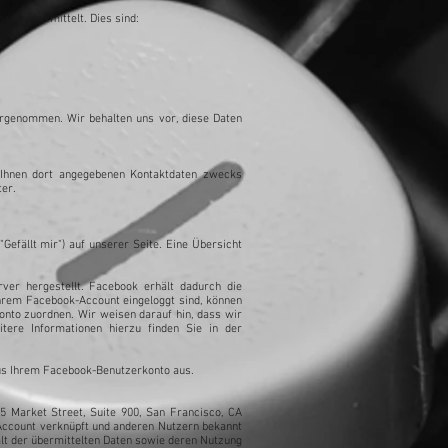
uns übermittelt. Dies sind:
rgenommen. Wir behalten uns vor, diese Daten
Ihnen dort angegebenen Kontaktdaten zwecks
ter.
efällt mir") auf unserer Seite. Eine Übersicht
er hergestellt. Facebook erhält dadurch die
Ihrem Facebook-Account eingeloggt sind, können
onto zuordnen. Wir weisen darauf hin, dass wir
tere Informationen hierzu finden Sie in der
us Ihrem Facebook-Benutzerkonto aus.
5 Market Street, Suite 900, San Francisco, CA
Account verknüpft und anderen Nutzern bekannt
alt der übermittelten Daten sowie deren Nutzung