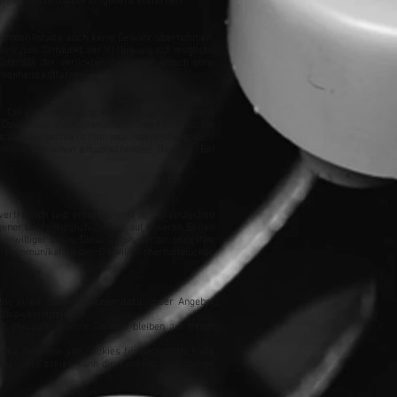
n wir diese Inhalte umgehend entfernen.
 fremden Inhalte auch keine Gewähr übernehmen.
urden zum Zeitpunkt der Verlinkung auf mögliche
ntrolle der verlinkten Seiten ist jedoch ohne
umgehend entfernen.
 Die Vervielfältigung, Bearbeitung, Verbreitung
Downloads und Kopien dieser Seite sind nur für
ie Urheberrechte Dritter beachtet. Insbesondere
ten wir um einen entsprechenden Hinweis. Bei
ertraulich und entsprechend der gesetzlichen
ener Daten möglich. Soweit auf unseren Seiten
reiwilliger Basis. Diese Daten werden ohne Ihre
r Kommunikation per E-Mail) Sicherheitslücken
ine Viren. Cookies dienen dazu, unser Angebot
r Browser speichert.
h gelöscht. Andere Cookies bleiben auf Ihrem
n, die Annahme von Cookies für bestimmte Fälle
ng von Cookies kann die Funktionalität dieser