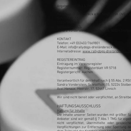
Angaben gemäß § 5 TMG
RallyDogs Dreiländereck e.V. - Mitglied im DVG e.V
Schroiffstr. 15
52224 Stolberg
Vertreten durch:
Sandra Vonderstein, Schroiffstr. 15, 52224 Stolbe
KONTAKT
Telefon: +49 (0)2402/7669801
E-Mail: info@rallydogs-dreiländereck.de
Internetadresse:
www.rallydogs-dreiländereck.de
REGISTEREINTRAG
Eintragung im Vereinsregister
Registernummer: Registerblatt VR 5718
Registergericht: Aachen
Verantwortlich für den Inhalt nach § 55 Abs. 2 RS
Sandra Vonderstein, Schroiffstr. 15, 52224 Stolbe
Axel Henaux, Heerstr. 17, 52441 Linnich
Wir sind nicht bereit oder verpflichtet, an Strei
HAFTUNGSAUSSCHLUSS
Haftung für Inhalte
Die Inhalte unserer Seiten wurden mit größter Sor
Anbieter sind wir gemäß § 7 Abs.1 TMG für eigen
nicht verpflichtet, übermittelte oder gespei
Verpflichtungen zur Entfernung oder Sperrung de