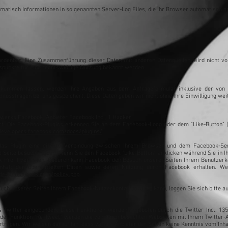
matisch Informationen in so genannten Server-Log Files, die Ihr Browser automatisch an 
ordenbar. Eine Zusammenführung dieser Daten mit anderen Datenquellen wird nicht vo
tspunkte für eine rechtswidrige Nutzung bekannt werden.
ukommen lassen, werden Ihre Angaben aus dem Anfrageformular inklusive der von 
hlussfragen bei uns gespeichert. Diese Daten geben wir nicht ohne Ihre Einwilligung wei
tzwerks Facebook, Anbieter Facebook Inc., 1 Hacker
rt. Die Facebook-Plugins erkennen Sie an dem Facebook-Logo oder dem "Like-Button" ("G
/developers.facebook.com/docs/plugins/
.
as Plugin eine direkte Verbindung zwischen Ihrem Browser und dem Facebook-Serv
re Seite besucht haben. Wenn Sie den Facebook "Like-Button" anklicken während Sie in 
ok-Profil verlinken. Dadurch kann Facebook den Besuch unserer Seiten Ihrem Benutzerk
nhalt der übermittelten Daten sowie deren Nutzung durch Facebook erhalten. Wei
/de-de.facebook.com/policy.php
.
uch unserer Seiten Ihrem Facebook-Nutzerkonto zuordnen kann, loggen Sie sich bitte a
s Twitter eingebunden. Diese Funktionen werden angeboten durch die Twitter Inc., 135
 der Funktion "Re-Tweet" werden die von Ihnen besuchten Webseiten mit Ihrem Twitter-
tragen. Wir weisen darauf hin, dass wir als Anbieter der Seiten keine Kenntnis vom Inh