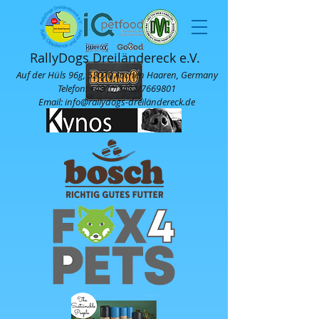
RallyDogs Dreiländereck e.V.
Auf der Hüls 96g, 52070 Aachen Haaren, Germany
Telefon:
+49 (0)2402
/7669801
Email: info@rallydogs-dreiländereck.de