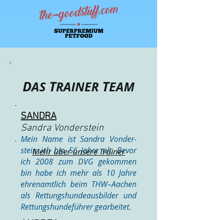
D
T
T
AS
RAINER
EAM
SANDRA
​Sandra Vonderstein
Mein Name ist Sandra Vonder-
stein ich bin 56 Jahre alt. Bevor
Mehr über unsere Trainer
ich 2008 zum DVG gekommen
bin habe ich mehr als 10 Jahre
ehrenamtlich beim THW–Aachen
als Rettungshundeausbilder und
Rettungshundeführer gearbeitet.