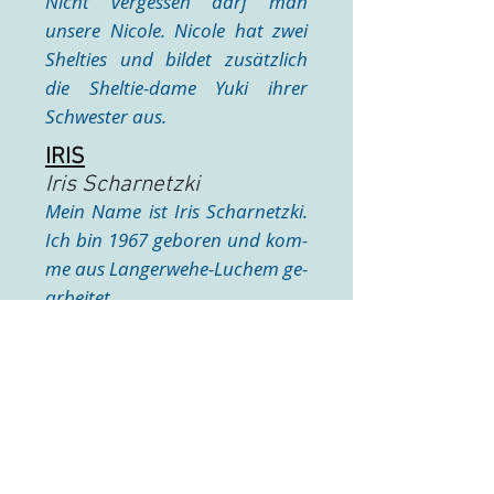
Nicht vergessen darf man
unsere Nicole. Nicole hat zwei
Shelties und bildet zusätzlich
die Sheltie-dame Yuki ihrer
Schwester aus.
IRIS
​Iris Scharnetzki
Mein Name ist Iris Scharnetzki.
Ich bin 1967 geboren und kom-
me aus Langerwehe-Luchem ge-
arbeitet.
JÖRG
​Jörhg Geibel
Mein Name ist Jörg Geibel, ich bin
57 Jahre alt. Seit 2008 bin ich
quer durch Deutschland aktiv im
Bereich THS unterwegs.