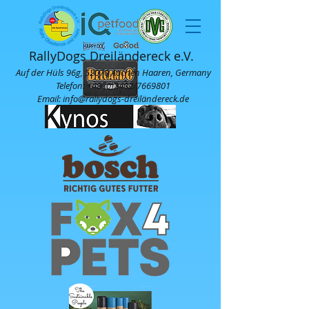
RallyDogs Dreiländereck e.V.
Auf der Hüls 96g, 52070 Aachen Haaren, Germany
Telefon:
+49 (0)2402
/7669801
Email: info@rallydogs-dreiländereck.de