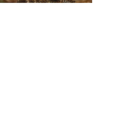
Wollt Ihr dabei sein? Meldet
euch an! (
O.M.A.
)
Unsere Sponsoren