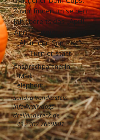
Aachener-Dom-Cups.
Zuvor finden im selben
Jahr bereits das „April,
April“-Turnier und das
„Ab in den Sommer“-
Turnier statt
Ansprechpartnerin:​
E-Mail:
Telephon:
Sandra Vonderstein
info@rallydogs-
dreiländereck.de
+49 2402 7669801