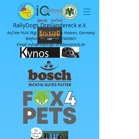
RallyDogs Dreiländereck e.V.
Auf der Hüls 96g, 52070 Aachen Haaren, Germany
Telefon:
+49 (0)2402
/7669801
Email: info@rallydogs-dreiländereck.de