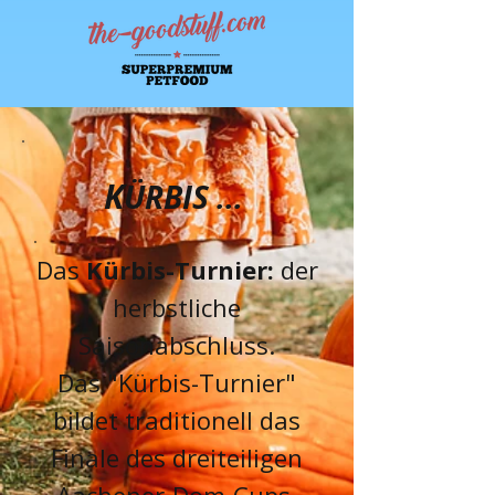
K
ÜRBIS
...
Das
Kürbis-Turnier:
der
herbstliche
Saisonabschluss.
Das "Kürbis-Turnier"
bildet traditionell das
Finale des dreiteiligen