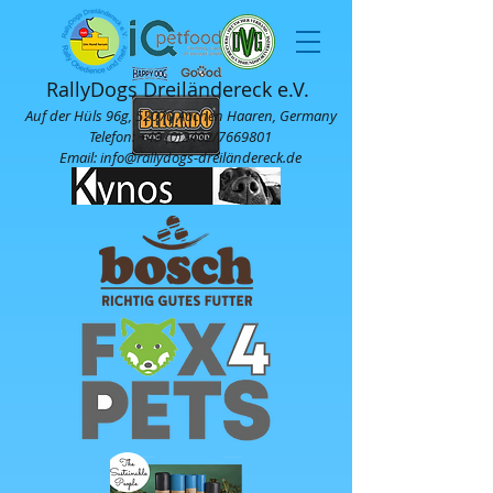
RallyDogs Dreiländereck e.V.
Auf der Hüls 96g, 52070 Aachen Haaren, Germany
Telefon:
+49 (0)2402
/7669801
Email: info@rallydogs-dreiländereck.de