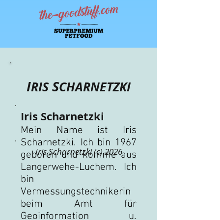
I
S
RIS
CHARNETZKI
Iris
S
charnetzki
Mein Name ist Iris
Scharnetzki. Ich bin 1967
Iris Scharnetzki (c) 2026
geboren und komme aus
Langerwehe-Luchem. Ich
bin
Vermessungstechnikerin
beim Amt für
Geoinformation u.