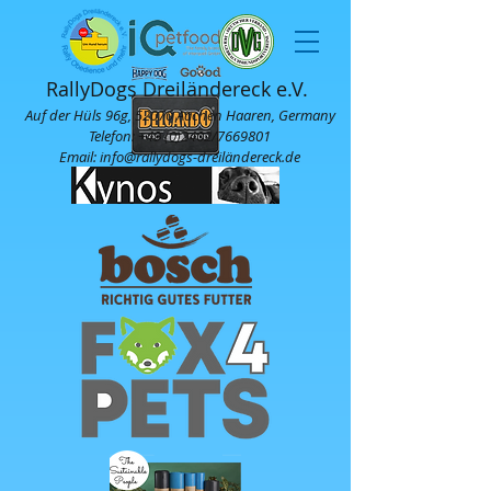
RallyDogs Dreiländereck e.V.
Auf der Hüls 96g, 52070 Aachen Haaren, Germany
Telefon:
+49 (0)2402
/7669801
Email: info@rallydogs-dreiländereck.de