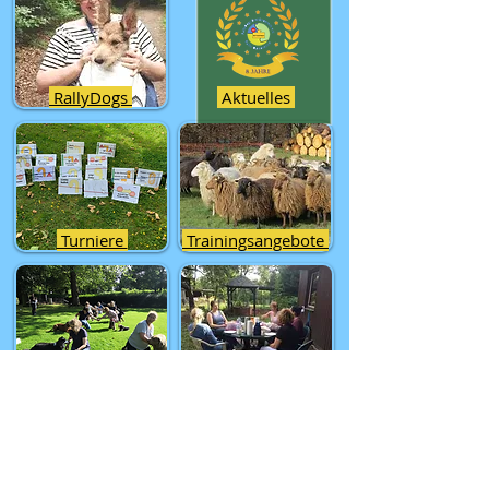
RallyDogs
Aktuelles
Turniere
Trainingsangebote
Rally Obedience
Seminare