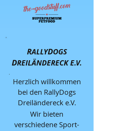
R
D
ALLY
OGS
D
REILÄNDERECK E.V.
Herzlich willkommen
bei den RallyDogs
Dreiländereck e.V.
Wir bieten
verschiedene Sport-