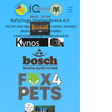
RallyDogs Dreiländereck e.V.
Auf der Hüls 96g, 52070 Aachen Haaren, Germany
Telefon:
+49 (0)2402
/7669801
Email: info@rallydogs-dreiländereck.de